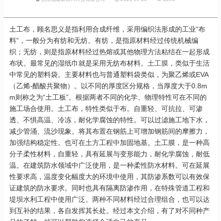
土工布，顾名思义是指利用合成纤维，采用编织法形成的工业“布
料”，一般分为有纺和无纺。有纺，是指原材料经过传统机械编
织；无纺，则是指原材料经过热熔或其他物理方法粘结在一起形成
布状。最常见的湿纸巾就是采用无纺布材料。
土工膜
，类似于生活
中常见的塑料袋。主要材料也与普通塑料袋类似，为聚乙烯或EVA
（乙烯-醋酸共聚物）。以不同的厚度区分规格，当厚度大于0.8m
m则称之为“土工板”。根据两者不同的化学、物理特性可在不同的
施工场合使用。土工布，特性类似于布。自重轻、可抗拉、可渗
透、不惧高温、冷冻，耐化学腐蚀的特性。可以过滤施工地下水，
减少管涌、流沙现象。将其布置在钢筋上可增加钢筋间的摩擦力，
加强结构稳定性。也可在土方工程中加固地基。土工膜，是一种高
分子柔性材料，自重轻，具有延展与变形能力，耐化学腐蚀，耐低
温。在建筑防水领域中广泛使用，是一种柔性防水材料。可在延展
性要求高，温度变化幅度大的环境中使用，其防渗系数可以有效保
证建筑的防水要求。同时也具有隔离防渗作用，在特殊管道工程和
堤坝水利工程中使用广泛。两种不同材料经过合理组合，也可以达
到互补的结果，各自发挥其长处。经过本文介绍，有了对不同种产