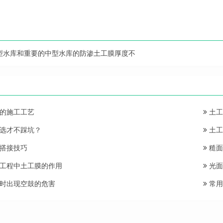
型水库和重要的中型水库的防渗土工膜厚度不
的施工工艺
土工
选才不踩坑？
土工
搭接技巧
糙面
工程中土工膜的作用
光面
时出现空鼓的危害
常用