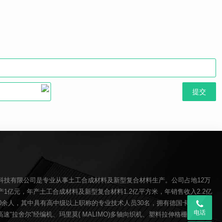
科技有限公司是专业从事土工合成材料及新型复合材料生产。公司占地12万
1亿元，年产土工合成材料及新型复合材料1.2亿平方米，年销售收入2.2亿
00余人，其中具有高中级以上职称的专业技术人员30名，拥有德国卡尔迈耶(
电话
O)高速“拉舍尔”经编机、玛里莫( MALIMO)多轴向织机、塑料拉伸格栅生产线、