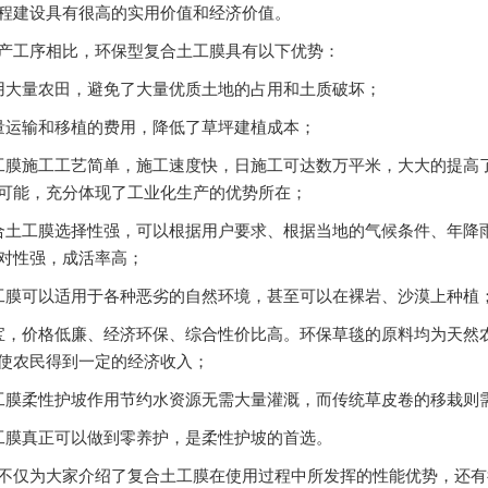
程建设具有很高的实用价值和经济价值。
产工序相比，环保型复合土工膜具有以下优势：
用大量农田，避免了大量优质土地的占用和土质破坏；
量运输和移植的费用，降低了草坪建植成本；
工膜施工工艺简单，施工速度快，日施工可达数万平米，大大的提高
可能，充分体现了工业化生产的优势所在；
合土工膜选择性强，可以根据用户要求、根据当地的气候条件、年降
对性强，成活率高；
工膜可以适用于各种恶劣的自然环境，甚至可以在裸岩、沙漠上种植
宝，价格低廉、经济环保、综合性价比高。环保草毯的原料均为天然
使农民得到一定的经济收入；
工膜柔性护坡作用节约水资源无需大量灌溉，而传统草皮卷的移栽则
工膜真正可以做到零养护，是柔性护坡的首选。
不仅为大家介绍了复合土工膜在使用过程中所发挥的性能优势，还有