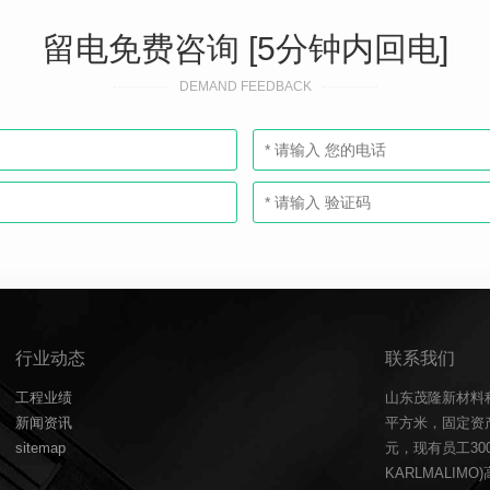
留电免费咨询 [5分钟内回电]
DEMAND FEEDBACK
行业动态
联系我们
工程业绩
山东茂隆新材料
新闻资讯
平方米，固定资产
sitemap
元，现有员工3
KARLMALIM