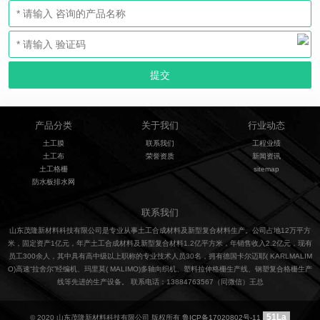
产品分类
关于我们
行业动态
土工膜
联系我们
工程业绩
土工布
荣誉资质
新闻资讯
土工格栅
sitemap
防水板排水网
联系我们
山东茂隆新材料科技有限公司是专业从事土工合成材料及新型复合材料生产。公司占地12万平方
米，固定资产1亿元，年产土工合成材料及新型复合材料1.2亿平方米，年销售收入2.2亿元，现有
员工300余人，其中具有高中级以上职称的专业技术人员30名，拥有德国卡尔迈耶( KARLMALIM
O)高速“拉舍尔”经编机、玛里莫( MALIMO)多轴向织机、塑料拉伸格栅生产线、钢塑复合格栅生产
线等先进的生产设备。 联系电话：13884763567（同微信）王总
51La
© 2020 山东茂隆新材料科技有限公司 版权所有
鲁ICP备17020802号-11