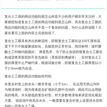
复合土工膜
的商品功能到底怎么样是不少的用户都非常关注的，大
家都想知道复合
土工膜
的商品功能到底怎么样。其实复合土工膜的
商品功能到底怎么样并不是一个复杂的问题，为什么这样说呢？大
家在看完上面的内容之后就知道了。
复合土工膜具有杰出的耐温性，防裂复合土工膜在达150℃摆布温
度下不只不能凝聚或软化，且能坚持正常作业。阅历标明：玻纤聚
酯土工织物功能最好。 厚度恳求：为了防止加设防裂复合土工膜后
构成沥青罩面层的不良负效应（罩面层剥离破坏），应对复合土工
膜的厚度中止严峻约束，根据试验分析，防裂复合土工膜厚度以小
于2.0mm较为合适。
复合土工膜的商品功能如何判别
在复合衬垫上的水头一般非常低（小于1m）。在运用天然山沟作
为堆浸池时，因为母液是在矿堆的孔隙中活动的，因此可以运用较
高的堆高。水头较低的复合衬垫，对大多数堆浸场来讲是优化规划
方案。 假设池中有高压水头，一般需要在复合衬垫上设置排水层和
别的一层复合土工膜。