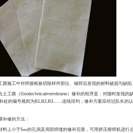
土工膜施工中对焊接检验切除样件部位、铺焊后发现的材料破损与缺
合土工膜（Geotechnicalmembrane）修补的程序是：对随
补处的编号规则为B1,B2,B3……连续排列；修补方案应经过队长的
工膜补修的方法：
对材料上小于5㎜的孔洞及局部焊缝的修补完善，可用挤压熔焊机进行