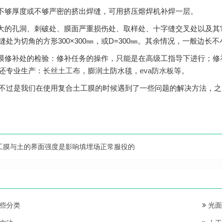
对不够厚度或不够严密的挤出焊缝，可用挤压熔焊机补焊一层。
对大的孔洞、刺破处、膜面严重损伤处、取样处、十字缝交叉处以及
缝处为切角的方形300×300㎜，或D=300㎜。其余情况，一般边长不
工膜修补处的检验：修补任务的操作，只能是在高级工指导下进行；
还专业生产：
长丝土工布
，膨润土防水毯，
eva防水板
等。
不过是我们在使用复合土工膜的时候遇到了一些问题的解决方法，之
工膜与土的界面强度是影响填埋场正常服役的
些分类
光面