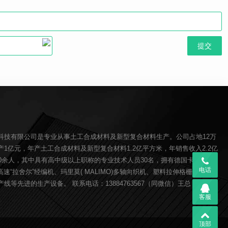
科技有限公司是专业从事土工合成材料及新型复合材料生产。公司占地12万
1亿元，年产土工合成材料及新型复合材料1.2亿平方米，年销售收入2.2亿
00余人，其中具有高中级以上职称的专业技术人员30名，拥有德国卡尔迈耶(
电话
O)高速“拉舍尔”经编机、玛里莫( MALIMO)多轴向织机、塑料拉伸格栅生产线、
线等先进的生产设备。 联系电话：13884763567（同微信）王总
客服
顶部