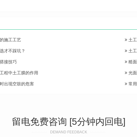
的施工工艺
土工
选才不踩坑？
土工
搭接技巧
糙面
工程中土工膜的作用
光面
时出现空鼓的危害
常用
留电免费咨询 [5分钟内回电]
DEMAND FEEDBACK