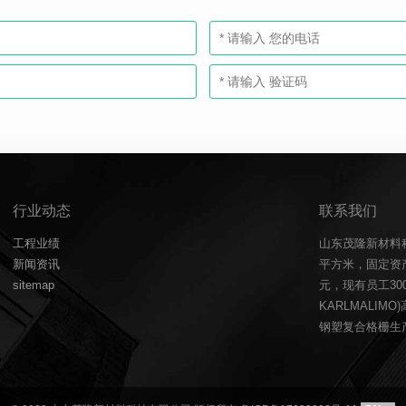
行业动态
联系我们
工程业绩
山东茂隆新材料
新闻资讯
平方米，固定资产
sitemap
元，现有员工3
KARLMALIM
钢塑复合格栅生产