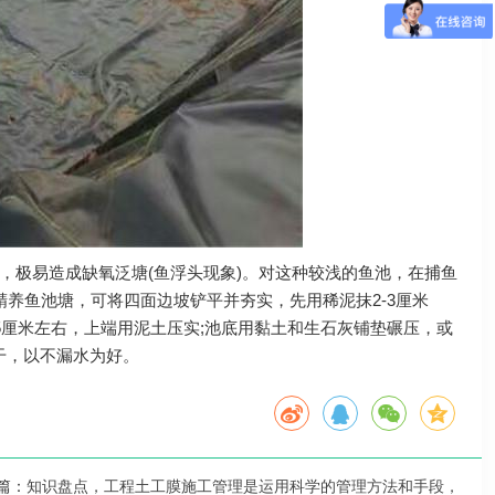
，极易造成缺氧泛塘(鱼浮头现象)。对这种较浅的鱼池，在捕鱼
养鱼池塘，可将四面边坡铲平并夯实，先用稀泥抹2-3厘米
5厘米左右，上端用泥土压实;池底用黏土和生石灰铺垫碾压，或
干，以不漏水为好。
篇：
知识盘点，工程土工膜施工管理是运用科学的管理方法和手段，