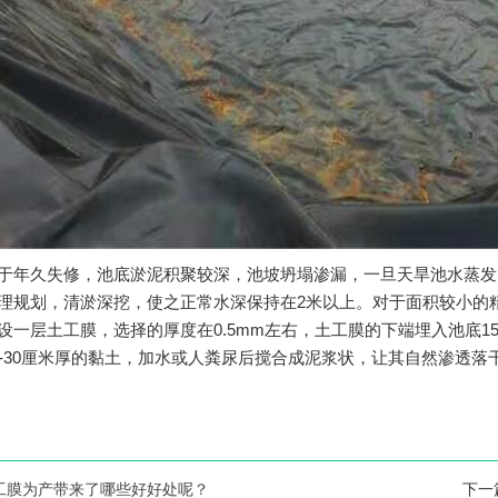
于年久失修，池底淤泥积聚较深，池坡坍塌渗漏，一旦天旱池水蒸发
理规划，清淤深挖，使之正常水深保持在2米以上。对于面积较小的精
设一层土工膜，选择的厚度在0.5mm左右，土工膜的下端埋入池底1
0-30厘米厚的黏土，加水或人粪尿后搅合成泥浆状，让其自然渗透落
工膜为产带来了哪些好好处呢？
下一