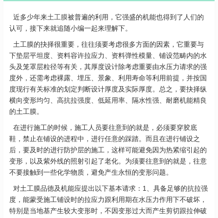
近多少年来
土工膜
被普遍的利用，它强盛的机能也得到了人们的
认可，接下来就追随小编一起来理解下。
土工膜的抉择很重要，往往须要考虑很多方面的因素，它重要与
下垫层平坦度、资料容许拉应力、资料弹性模量、铺设范畴内的水
头及笼罩层粒径等有关，其厚度设计除考虑重要由水压力请求的强
度外，还需考虑裸露、埋压、景象、利用寿命等利用前提，并按国
度现行有关标准的划定判断设计厚度及实际厚度。总之，要抉择纵
横向变形均匀、高抗拉强度、低延用率、隔水性强、耐磨机能精良
的土工膜。
在进行施工的时候，施工人员要往意到的就是，必须要穿胶底
鞋，禁止在铺设的进程中，进行任意的踩踏。而且在进行铺设之
后，要及时的进行防护层的施工，这样可能避免因为热紧缩引起的
变形，以及紫外线的照射引起了老化。为须要往意到的就是，往意
不要接触到一些化学物质，避免产生永恒的变形问题。
对土工膜品德及机能应提出以下基本请求：1、具备足够的抗拉强
度，能蒙受施工铺设时的拉应力跟利用期在水压力作用下不破坏，
特别是当地基产生较大变形时，不因变形过大而产生剪切跟拉伸破