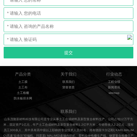
产品分类
关于我们
行业动态
土工膜
联系我们
工程业绩
土工布
荣誉资质
新闻资讯
土工格栅
sitemap
防水板排水网
联系我们
山东茂隆新材料科技有限公司是专业从事土工合成材料及新型复合材料生产。公司占地12万平方
米，固定资产1亿元，年产土工合成材料及新型复合材料1.2亿平方米，年销售收入2.2亿元，现有
员工300余人，其中具有高中级以上职称的专业技术人员30名，拥有德国卡尔迈耶( KARLMALIM
O)高速“拉舍尔”经编机、玛里莫( MALIMO)多轴向织机、塑料拉伸格栅生产线、钢塑复合格栅生产