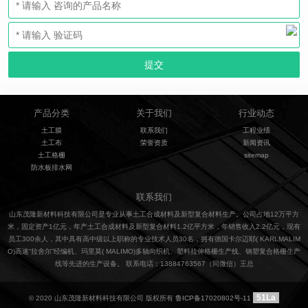
产品分类
关于我们
行业动态
土工膜
联系我们
工程业绩
土工布
荣誉资质
新闻资讯
土工格栅
sitemap
防水板排水网
联系我们
山东茂隆新材料科技有限公司是专业从事土工合成材料及新型复合材料生产。公司占地12万平方
米，固定资产1亿元，年产土工合成材料及新型复合材料1.2亿平方米，年销售收入2.2亿元，现有
员工300余人，其中具有高中级以上职称的专业技术人员30名，拥有德国卡尔迈耶( KARLMALIM
O)高速“拉舍尔”经编机、玛里莫( MALIMO)多轴向织机、塑料拉伸格栅生产线、钢塑复合格栅生产
线等先进的生产设备。 联系电话：13884763567（同微信）王总
51La
© 2020 山东茂隆新材料科技有限公司 版权所有
鲁ICP备17020802号-11