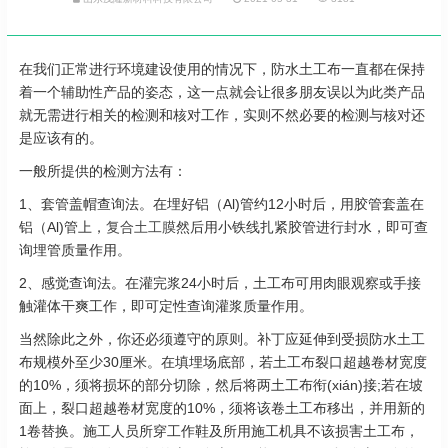
在我们正常进行环境建设使用的情况下，防水土工布一直都在保持
着一个辅助性产品的姿态，这一点就会让很多朋友误以为此类产品
就无需进行相关的检测和核对工作，实则不然必要的检测与核对还
是应该有的。
一般所提供的检测方法有：
1、套管盖帽查询法。在埋好铝（Al)管约12小时后，用胶管套盖在
铝（Al)管上，
复合土工膜
然后用小铁线扎紧胶管进行封水，即可查
询埋管质量作用。
2、感觉查询法。在灌完浆24小时后，土工布可用肉眼观察或手接
触灌体干爽工作，即可定性查询灌浆质量作用。
当然除此之外，你还必须遵守的原则。补丁应延伸到受损防水土工
布规模外至少30厘米。在填埋场底部，若土工布裂口超越卷材宽度
的10%，须将损坏的部分切除，然后将两土工布衔(xián)接;若在坡
面上，裂口超越卷材宽度的10%，须将该卷土工布移出，并用新的
1卷替换。施工人员所穿工作鞋及所用施工机具不该损害土工布，