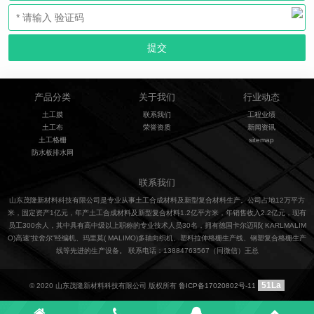
产品分类
关于我们
行业动态
土工膜
联系我们
工程业绩
土工布
荣誉资质
新闻资讯
土工格栅
sitemap
防水板排水网
联系我们
山东茂隆新材料科技有限公司是专业从事土工合成材料及新型复合材料生产。公司占地12万平方
米，固定资产1亿元，年产土工合成材料及新型复合材料1.2亿平方米，年销售收入2.2亿元，现有
员工300余人，其中具有高中级以上职称的专业技术人员30名，拥有德国卡尔迈耶( KARLMALIM
O)高速“拉舍尔”经编机、玛里莫( MALIMO)多轴向织机、塑料拉伸格栅生产线、钢塑复合格栅生产
线等先进的生产设备。 联系电话：13884763567（同微信）王总
51La
© 2020 山东茂隆新材料科技有限公司 版权所有
鲁ICP备17020802号-11