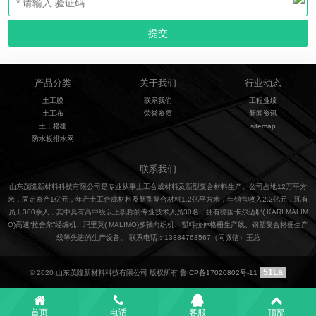
产品分类
关于我们
行业动态
土工膜
联系我们
工程业绩
土工布
荣誉资质
新闻资讯
土工格栅
sitemap
防水板排水网
联系我们
山东茂隆新材料科技有限公司是专业从事土工合成材料及新型复合材料生产。公司占地12万平方
米，固定资产1亿元，年产土工合成材料及新型复合材料1.2亿平方米，年销售收入2.2亿元，现有
员工300余人，其中具有高中级以上职称的专业技术人员30名，拥有德国卡尔迈耶( KARLMALIM
O)高速“拉舍尔”经编机、玛里莫( MALIMO)多轴向织机、塑料拉伸格栅生产线、钢塑复合格栅生产
线等先进的生产设备。 联系电话：13884763567（同微信）王总
51La
© 2020 山东茂隆新材料科技有限公司 版权所有
鲁ICP备17020802号-11
首页
电话
客服
顶部