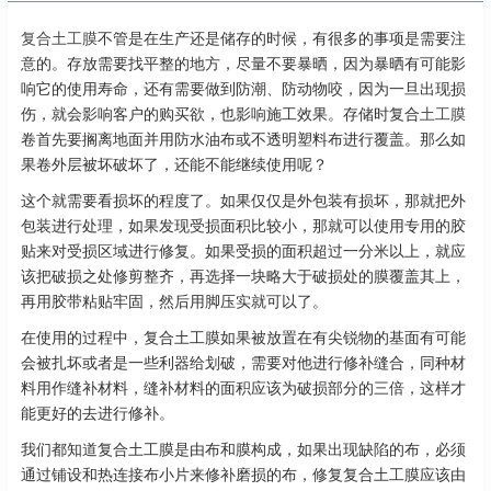
复合土工膜
不管是在生产还是储存的时候，有很多的事项是需要注
意的。存放需要找平整的地方，尽量不要暴晒，因为暴晒有可能影
响它的使用寿命，还有需要做到防潮、防动物咬，因为一旦出现损
伤，就会影响客户的购买欲，也影响施工效果。存储时复合
土工膜
卷首先要搁离地面并用防水油布或不透明塑料布进行覆盖。那么如
果卷外层被坏破坏了，还能不能继续使用呢？
这个就需要看损坏的程度了。如果仅仅是外包装有损坏，那就把外
包装进行处理，如果发现受损面积比较小，那就可以使用专用的胶
贴来对受损区域进行修复。如果受损的面积超过一分米以上，就应
该把破损之处修剪整齐，再选择一块略大于破损处的膜覆盖其上，
再用胶带粘贴牢固，然后用脚压实就可以了。
在使用的过程中，复合土工膜如果被放置在有尖锐物的基面有可能
会被扎坏或者是一些利器给划破，需要对他进行修补缝合，同种材
料用作缝补材料，缝补材料的面积应该为破损部分的三倍，这样才
能更好的去进行修补。
我们都知道复合土工膜是由布和膜构成，如果出现缺陷的布，必须
通过铺设和热连接布小片来修补磨损的布，修复复合土工膜应该由