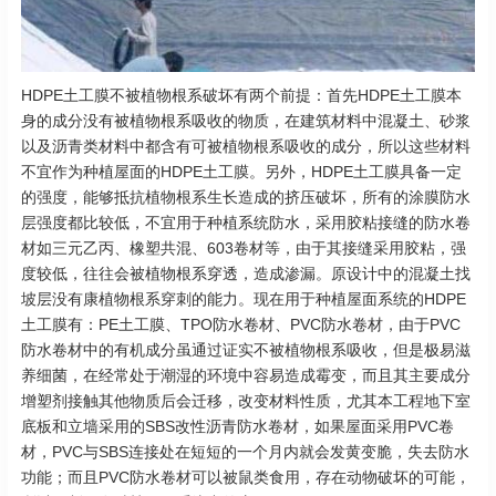
HDPE土工膜不被植物根系破坏有两个前提：首先HDPE土工膜本
身的成分没有被植物根系吸收的物质，在建筑材料中混凝土、砂浆
以及沥青类材料中都含有可被植物根系吸收的成分，所以这些材料
不宜作为种植屋面的HDPE土工膜。另外，HDPE土工膜具备一定
的强度，能够抵抗植物根系生长造成的挤压破坏，所有的涂膜防水
层强度都比较低，不宜用于种植系统防水，采用胶粘接缝的防水卷
材如三元乙丙、橡塑共混、603卷材等，由于其接缝采用胶粘，强
度较低，往往会被植物根系穿透，造成渗漏。原设计中的混凝土找
坡层没有康植物根系穿刺的能力。现在用于种植屋面系统的HDPE
土工膜有：PE土工膜、TPO防水卷材、PVC防水卷材，由于PVC
防水卷材中的有机成分虽通过证实不被植物根系吸收，但是极易滋
养细菌，在经常处于潮湿的环境中容易造成霉变，而且其主要成分
增塑剂接触其他物质后会迁移，改变材料性质，尤其本工程地下室
底板和立墙采用的SBS改性沥青防水卷材，如果屋面采用PVC卷
材，PVC与SBS连接处在短短的一个月内就会发黄变脆，失去防水
功能；而且PVC防水卷材可以被鼠类食用，存在动物破坏的可能，