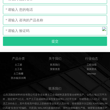
产品分类
关于我们
行业动态
土工膜
联系我们
工程业绩
土工布
荣誉资质
新闻资讯
土工格栅
sitemap
防水板排水网
联系我们
山东茂隆新材料科技有限公司是专业从事土工合成材料及新型复合材料生产。公司占地12万平方
米，固定资产1亿元，年产土工合成材料及新型复合材料1.2亿平方米，年销售收入2.2亿元，现有
员工300余人，其中具有高中级以上职称的专业技术人员30名，拥有德国卡尔迈耶( KARLMALIM
O)高速“拉舍尔”经编机、玛里莫( MALIMO)多轴向织机、塑料拉伸格栅生产线、钢塑复合格栅生产