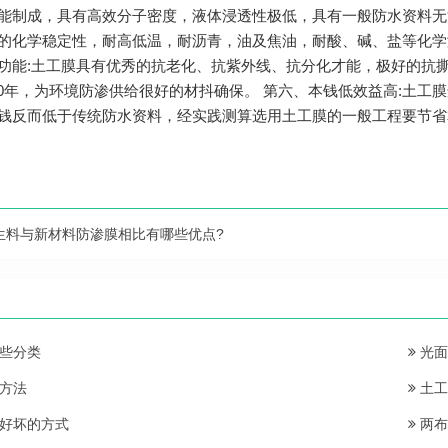
能制成，具有高效分子密度，液体浸透性极低，具有一般防水资料无
的化学稳定性，耐高低温，耐沥青，油及焦油，耐酸、碱、盐等化学
功能:土工膜具有优秀的抗老化、抗紫外线、抗分化才能，极好的抗
-70年，为环境防渗供给很好的材抖确保。 第六、本钱低效益高:土
钱反而低于传统防水资料，经实践测算选用土工膜的一般工程要节省
生料与新材料防渗膜相比有哪些优点?
些分类
光面
方法
土工
好坏的方式
两布