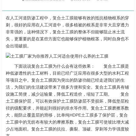
在人工河道防渗工程中，
复合土工膜
能够有效的抵抗植物根系的穿
刺，很好的应用在人工河道中，很多植被的根系是非常大且穿透力
非常强的，这种情况下，复合
土工膜
的整体不但能够阻止水土流
失，更重要的是在某些方面它也能够保护植物根茎，同时自身也不
会出现破损。
下面说说复合土工膜为什么会有这些效果： 复合土工膜是
种低渗透性的土工材料，目前已经广泛应用在很多大型的水利工程
等项目之中。复合土工膜因为突出的防渗功能已经走进我们的生
活，为我们的生活建设带来了很多方便和安全。复合土工膜具有铺
设施工简便，减少运输量，降低工程造价，缩短了工期。 复合
土工膜保护层，可以有效保护土工膜防渗层不受损坏，降低垫层粒
径的级配要求，并能起到很好的排水等作用。复合土工膜磨擦系数
大，能防止覆盖层的滑移，比单纯
HDPE土工膜
多了保护层，复合
土工膜中的无纺布有较大的摩擦系数，复合土工膜可使坡比增大减
少占地面积。复合土工膜的抗拉、撕裂、顶破、穿刺等力学强度较