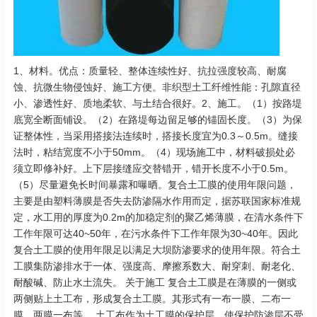
1、材料。优点：质量轻、整体连续性好、抗拉强度较高、耐腐
蚀、抗微生物侵蚀好、施工方便。非织型土工纤维性能：孔隙直径
小、渗透性好、质地柔软、与土结合很好。2、施工。（1）按路堤
底宽全断面铺设。（2）在路堤每边留足够的锚固长度。（3）为保
证整体性，当采用搭接法连续时，搭接长度宜为0.3～0.5m。缝接
法时，粘结宽度不小于50mm。（4）现场施工中，材料破损处必
须立即修补好。上下层接缝应交替错开，错开长度不小于0.5m。
（5）尽量避免长时间暴露和曝晒。复合土工膜的使用年限问题，
主要是由塑料薄膜是否失去防渗隔水作用而定，据苏联国家标准规
定，水工用的厚度为0.2m的加稳定剂的聚乙烯薄膜，在清水条件下
工作年限可达40~50年，在污水条件下工作年限为30~40年。因此
复合土工膜的使用年限足以满足大坝防渗要求的使用年限。符合土
工膜集防渗排水于一体、强度高、摩擦系数大、耐穿刺、耐老化、
耐酸碱、防止水土流失。 关于施工 复合土工膜是在薄膜的一侧或
两侧贴上土工布，形成复合土工膜。其形式有一布一膜、二布一
膜、两膜一布等。 土工布作为土工膜的保护层，使保护防渗层不受