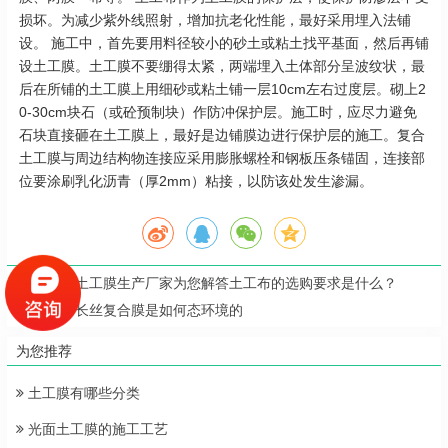
损坏。为减少紫外线照射，增加抗老化性能，最好采用埋入法铺
设。 施工中，首先要用料径较小的砂土或粘土找平基面，然后再铺
设土工膜。土工膜不要绷得太紧，两端埋入土体部分呈波纹状，最
后在所铺的土工膜上用细砂或粘土铺一层10cm左右过度层。砌上2
0-30cm块石（或砼预制块）作防冲保护层。施工时，应尽力避免
石块直接砸在土工膜上，最好是边铺膜边进行保护层的施工。复合
土工膜与周边结构物连接应采用膨胀螺栓和钢板压条锚固，连接部
位要涂刷乳化沥青（厚2mm）粘接，以防该处发生渗漏。
上一篇：
土工膜生产厂家为您解答土工布的选购要求是什么？
下一篇：
长丝复合膜是如何态环境的
为您推荐
土工膜有哪些分类
光面土工膜的施工工艺