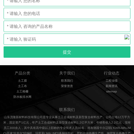
产品分类
关于我们
行业动态
土工膜
联系我们
工程业绩
土工布
荣誉资质
新闻资讯
土工格栅
sitemap
防水板排水网
联系我们
山东茂隆新材料科技有限公司是专业从事土工合成材料及新型复合材料生产。公司占地12万平方
米，固定资产1亿元，年产土工合成材料及新型复合材料1.2亿平方米，年销售收入2.2亿元，现有
员工300余人，其中具有高中级以上职称的专业技术人员30名，拥有德国卡尔迈耶( KARLMALIM
O)高速“拉舍尔”经编机、玛里莫( MALIMO)多轴向织机、塑料拉伸格栅生产线、钢塑复合格栅生产