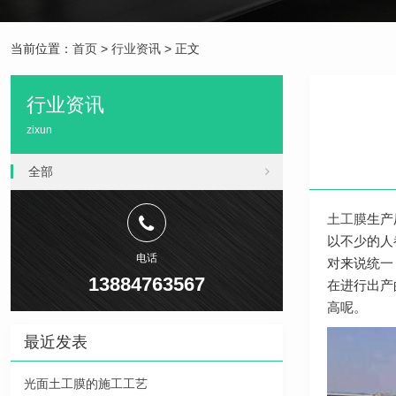
当前位置：
首页
>
行业资讯
> 正文
行业资讯
zixun
全部
土工膜
生产
以不少的人
电话
对来说统一
13884763567
在进行出产
高呢。
最近发表
光面土工膜的施工工艺