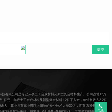
科技有限公司是专业从事土工合成材料及新型复合材料生产。公司占地12万
1亿元，年产土工合成材料及新型复合材料1.2亿平方米，年销售收入2.2亿
00余人，其中具有高中级以上职称的专业技术人员30名，拥有德国卡尔迈耶(
电话
O)高速“拉舍尔”经编机、玛里莫( MALIMO)多轴向织机、塑料拉伸格栅生产线、