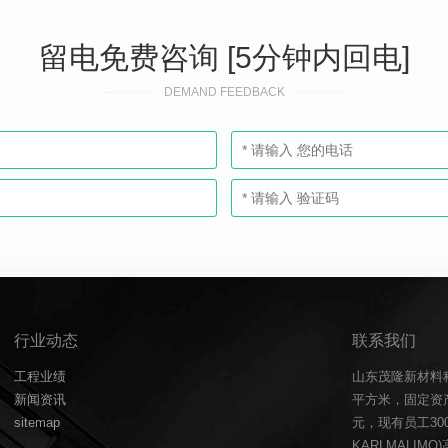
留电免费咨询 [5分钟内回电]
DEMAND FEEDBACK
行业动态
联系我们
工程业绩
山东茂隆新材料
新闻资讯
平方米，固定资产
sitemap
元，现有员工3
KARLMALIM