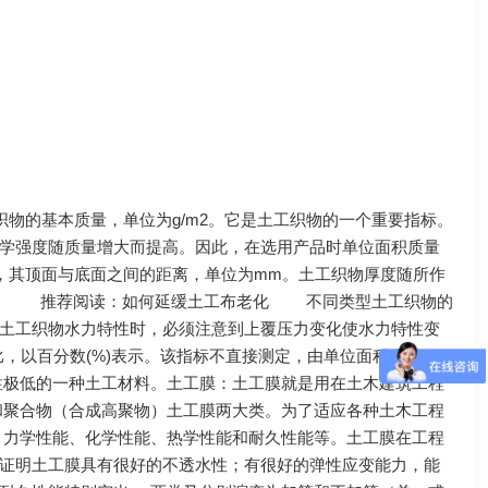
的基本质量，单位为g/m2。它是土工织物的一个重要指标。
学强度随质量增大而提高。因此，在选用产品时单位面积质量
，其顶面与底面之间的距离，单位为mm。土工织物厚度随所作
厚度。 推荐阅读：如何延缓土工布老化 不同类型土工织物的
土工织物水力特性时，必须注意到上覆压力变化使水力特性变
以百分数(%)表示。该指标不直接测定，由单位面积质量、
性极低的一种土工材料。土工膜：土工膜就是用在土木建筑工程
和聚合物（合成高聚物）土工膜两大类。为了适应各种土木工程
、力学性能、化学性能、热学性能和耐久性能等。土工膜在工程
证明土工膜具有很好的不透水性；有很好的弹性应变能力，能