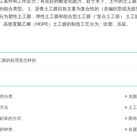
工条件和工作应力；有良好的耐老化能力，处于水下、土中的土工膜
的组合类型。 1、沥青土工膜目前主要为复合性的（含编织型或无纺
分为塑性土工膜，弹性土工膜和组合型土工膜（"
复合土工膜
） 土工
）、高密度聚乙烯（HDPE）土工膜的制造工艺分为：吹塑、压延。
工膜的机理是怎样的
些分类
光面
方法
土工
好坏的方式
两布
的种类
在屋