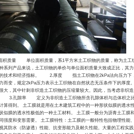
积质量 单位面积质量，系1平方米土工织物的质量，称为土工织物
种系列产品来说，土工织物的单价与单位面积质量大致成正比，其力
的技术和经济指标。 2.厚度 指土工织物在2kPa法向压力下
力而变，规定2kPa压力表示土工织物在自然状态无压条件下的
很大，其中针刺非织造土工织物的压缩量较大。因此，当考虑非织造
 3.孔隙率 定义为非织造土工织物所含孔隙体积与总体积之比，
计算得到。 土工膜就是用在土木建筑工程中的一种形状似膜的透水
状似膜的透水性极低的一种土工材料。 土工膜一般分为沥青土工膜
同强度和变形需要。 土工膜特性：土工膜的一般特性包括物理性能
视其防水（防渗透）性能、抗变形能力及耐久性能。大量的工程实践