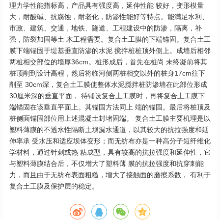
理力学性能指标高，产品具有强度高，延伸性能 较好，变形模量
大，耐酸碱、抗腐蚀，耐老化，防渗性能好等特点。能满足水利、
市政、建筑、交通，地铁、隧道、工程建设中的防渗，隔离，补
强，防裂加固等土 木工程需要。复合土工膜的下端锚固。复合土工
膜下端锚固于堤基垂直防渗的水泥 搅拌桩桩顶外侧上。成墙后相邻
两桩相交部位的墙厚36cm。桩形成后，首先在桩尚 未终凝前将其
桩顶削到设计高程，然后将临河侧两桩相交以外的桩身17cm往下
削至 30cm深，复合土工膜使整体水泥搅拌桩防渗墙在此部位形成
30厘米深的垂直平面， 待铺设复合土工膜时，再将复合土工膜下
端锚固在该垂直平面上。其锚固方法同上 端的锚固。最后将桩顶及
桩侧面锚固部位用上述混凝土封堵固端。 复合土工膜主要机理是以
塑料薄膜的不透水性隔断土坝漏水通道，以其较大的抗拉强度和延
伸率承 受水压和适应坝体变形；而无纺布亦是一种高分子短纤维化
学材料，通过针刺或热 粘成型，具有较高的抗拉强度和延伸性，它
与塑料薄膜结合后，不仅增大了塑料薄 膜的抗拉强度和抗穿刺能
力，而且由于无纺布表面粗糙，增大了接触面的磨擦系数， 有利于
复合土工膜及保护层的稳定。