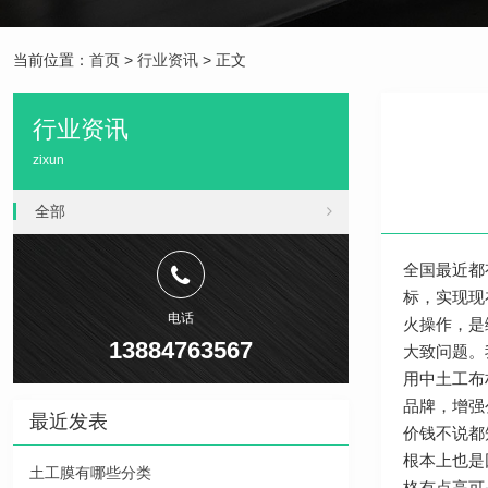
当前位置：
首页
>
行业资讯
> 正文
行业资讯
zixun
全部
全国最近都
标，实现现
电话
火操作，是
13884763567
大致问题。
用中土工布
品牌，增强
最近发表
价钱不说都
根本上也是
土工膜有哪些分类
格有点高可