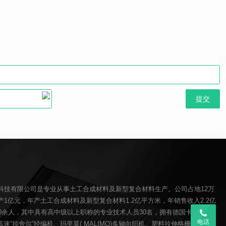
科技有限公司是专业从事土工合成材料及新型复合材料生产。公司占地12万
1亿元，年产土工合成材料及新型复合材料1.2亿平方米，年销售收入2.2亿
00余人，其中具有高中级以上职称的专业技术人员30名，拥有德国卡尔迈耶(
电话
O)高速“拉舍尔”经编机、玛里莫( MALIMO)多轴向织机、塑料拉伸格栅生产线、