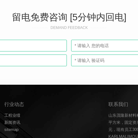
留电免费咨询 [5分钟内回电]
DEMAND FEEDBACK
行业动态
联系我们
工程业绩
山东茂隆新材料
新闻资讯
平方米，固定资产
sitemap
元，现有员工3
KARLMALIM